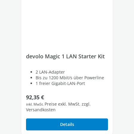
devolo Magic 1 LAN Starter Kit
de
St
2 LAN-Adapter
Bis zu 1200 Mbit/s über Powerline
1 freier Gigabit-LAN-Port
Regulärer Preis:
Re
92,35 €
10
Preise exkl. MwSt. zzgl.
inkl. MwSt.
inkl
Versandkosten
Ver
Details