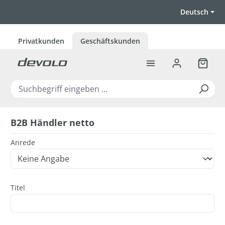
Zum Hauptinhalt springen
Deutsch
Privatkunden
Geschäftskunden
Warenk
B2B Händler netto
Persönliche Informationen
Anrede
Titel