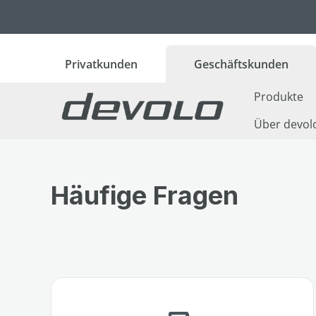
 Hauptinhalt springen
Zur Suche springen
Zur Hauptnavigation springen
Privatkunden
Geschäftskunden
Produkte
Über devol
Häufige Fragen