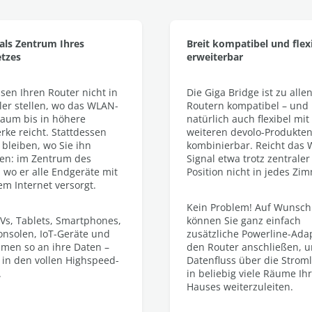
als Zentrum Ihres
Breit kompatibel und flex
tzes
erweiterbar
sen Ihren Router nicht in
Die Giga Bridge ist zu alle
ler stellen, wo das WLAN-
Routern kompatibel – und
kaum bis in höhere
natürlich auch flexibel mit
rke reicht. Stattdessen
weiteren devolo-Produkte
 bleiben, wo Sie ihn
kombinierbar. Reicht das
en: im Zentrum des
Signal etwa trotz zentraler
 wo er alle Endgeräte mit
Position nicht in jedes Zi
em Internet versorgt.
Kein Problem! Auf Wunsch
Vs, Tablets, Smartphones,
können Sie ganz einfach
onsolen, IoT-Geräte und
zusätzliche Powerline-Ada
men so an ihre Daten –
den Router anschließen, 
 in den vollen Highspeed-
Datenfluss über die Strom
.
in beliebig viele Räume Ih
Hauses weiterzuleiten.