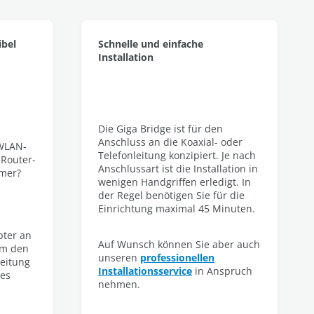
ibel
Schnelle und einfache
Installation
n
Die Giga Bridge ist für den
n
Anschluss an die Koaxial- oder
 WLAN-
Telefonleitung konzipiert. Je nach
 Router-
Anschlussart ist die Installation in
mmer?
wenigen Handgriffen erledigt. In
der Regel benötigen Sie für die
Einrichtung maximal 45 Minuten.
pter an
Auf Wunsch können Sie aber auch
um den
unseren
professionellen
leitung
Installationsservice
in Anspruch
res
nehmen.