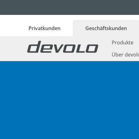
 Hauptinhalt springen
Zur Suche springen
Zur Hauptnavigation springen
Privatkunden
Geschäftskunden
Produkte
Über devol