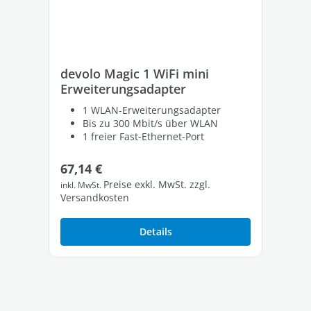
devolo Magic 1 WiFi mini
de
Erweiterungsadapter
Er
1 WLAN-Erweiterungsadapter
Bis zu 300 Mbit/s über WLAN
1 freier Fast-Ethernet-Port
Regulärer Preis:
Re
67,14 €
18
Preise exkl. MwSt. zzgl.
inkl. MwSt.
inkl
Versandkosten
Ver
Details