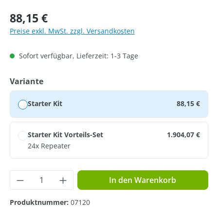
Regulärer Preis:
88,15 €
Preise exkl. MwSt. zzgl. Versandkosten
Sofort verfügbar, Lieferzeit: 1-3 Tage
auswählen
Variante
Starter Kit
88,15 €
Starter Kit Vorteils-Set
1.904,07 €
24x Repeater
Produkt Anzahl: Gib den gewünschten Wer
In den Warenkorb
Produktnummer:
07120