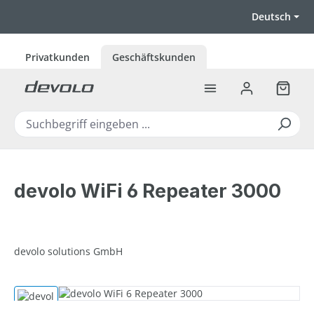
Zum Hauptinhalt springen
Deutsch
Privatkunden
Geschäftskunden
Warenk
devolo WiFi 6 Repeater 3000
devolo solutions GmbH
Bildergalerie überspringen