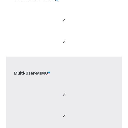
✔
✔
-
Multi-User-MIMO
*
✔
✔