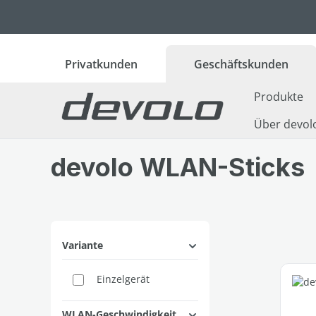
 Hauptinhalt springen
Zur Suche springen
Zur Hauptnavigation springen
Privatkunden
Geschäftskunden
Produkte
Über devol
devolo WLAN-Sticks
Variante
Einzelgerät
WLAN-Geschwindigkeit