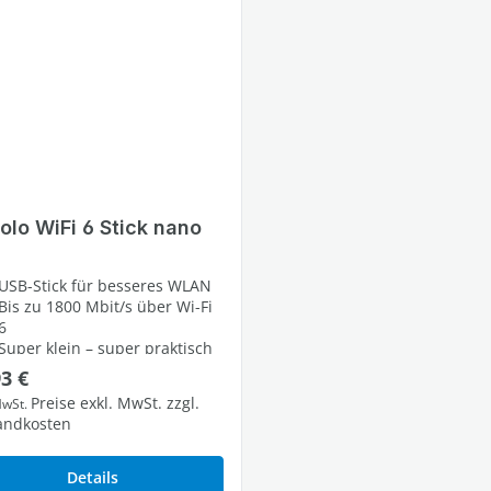
olo WiFi 6 Stick nano
USB-Stick für besseres WLAN
Bis zu 1800 Mbit/s über Wi-Fi
6
Super klein – super praktisch
lärer Preis:
93 €
Preise exkl. MwSt. zzgl.
MwSt.
andkosten
Details