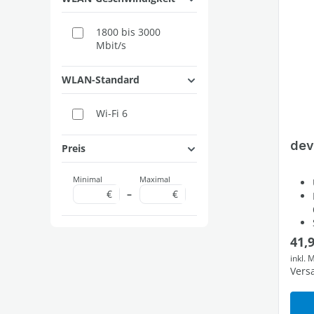
1800 bis 3000
Mbit/s
WLAN-Standard
Wi-Fi 6
dev
Preis
Minimal
Maximal
€
–
€
Regu
41,
inkl. 
Vers