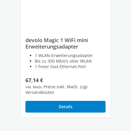
devolo Magic 1 WiFi mini
de
Erweiterungsadapter
Er
1 WLAN-Erweiterungsadapter
Bis zu 300 Mbit/s über WLAN
1 freier Fast-Ethernet-Port
Regulärer Preis:
Re
67,14 €
18
Preise exkl. MwSt. zzgl.
inkl. MwSt.
inkl
Versandkosten
Ver
Details