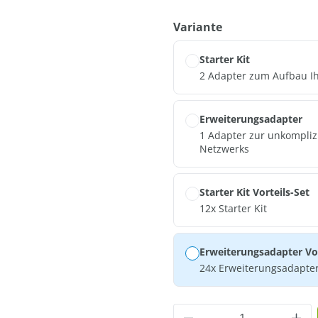
auswählen
Variante
Starter Kit
2 Adapter zum Aufbau Ih
Erweiterungsadapter
1 Adapter zur unkompliz
Netzwerks
Starter Kit Vorteils-Set
12x Starter Kit
Erweiterungsadapter Vor
24x Erweiterungsadapte
Produkt Anzahl: G