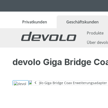
 Hauptinhalt springen
Zur Suche springen
Zur Hauptnavigation springen
Privatkunden
Geschäftskunden
Produkte
Über devol
devolo Giga Bridge Co
Bildergalerie überspringen