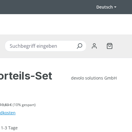
Deutsch
Warenkorb 
rteils-Set
devolo solutions GmbH
ulärer Preis:
19,83 €
(10% gespart)
ndkosten
: 1-3 Tage