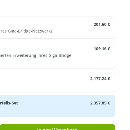
201,60 €
res Giga-Bridge-Netzwerks
109,16 €
ierten Erweiterung Ihres Giga-Bridge-
2.177,24 €
teils-Set
2.357,85 €
r
ib den gewünschten Wert ein oder benutz
In den Warenkorb