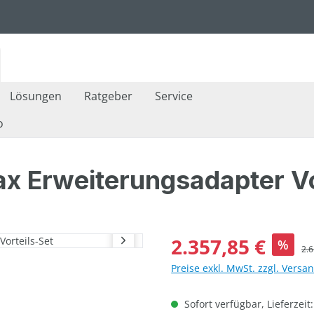
Lösungen
Ratgeber
Service
o
ax Erweiterungsadapter Vo
Verkaufspreis:
2.357,85 €
%
Reg
2.6
Preise exkl. MwSt. zzgl. Versa
Sofort verfügbar, Lieferzeit