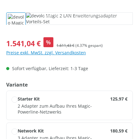
Bildergalerie überspringen
Verkaufspreis:
1.541,04 €
%
Regulärer Preis:
1.611,43 €
(4.37% gespart)
Preise exkl. MwSt. zzgl. Versandkosten
Sofort verfügbar, Lieferzeit: 1-3 Tage
auswählen
Variante
Starter Kit
125,97 €
2 Adapter zum Aufbau Ihres Magic-
Powerline-Netzwerks
Network Kit
180,59 €
3 Adapter zum Aufbau Ihres Magic-