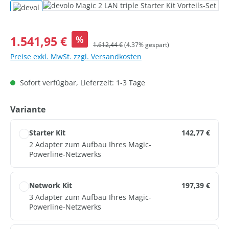
Bildergalerie überspringen
Verkaufspreis:
1.541,95 €
%
Regulärer Preis:
1.612,44 €
(4.37% gespart)
Preise exkl. MwSt. zzgl. Versandkosten
Sofort verfügbar, Lieferzeit: 1-3 Tage
auswählen
Variante
Starter Kit
142,77 €
2 Adapter zum Aufbau Ihres Magic-
Powerline-Netzwerks
Network Kit
197,39 €
3 Adapter zum Aufbau Ihres Magic-
Powerline-Netzwerks