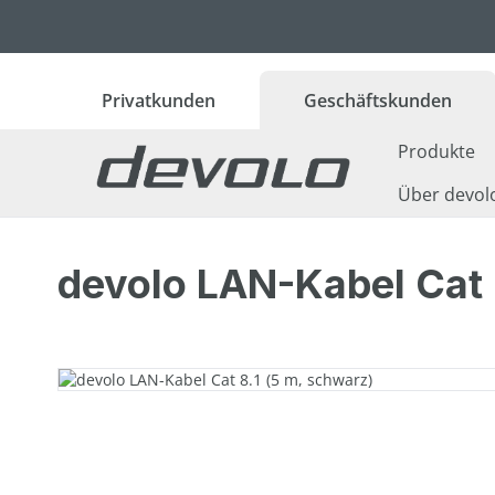
 Hauptinhalt springen
Zur Suche springen
Zur Hauptnavigation springen
Privatkunden
Geschäftskunden
Produkte
Über devol
devolo LAN-Kabel Cat 
Bildergalerie überspringen