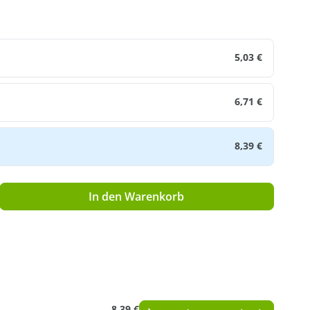
n
5,03 €
6,71 €
8,39 €
ib den gewünschten Wert ein oder benutz
In den Warenkorb
8,39 €