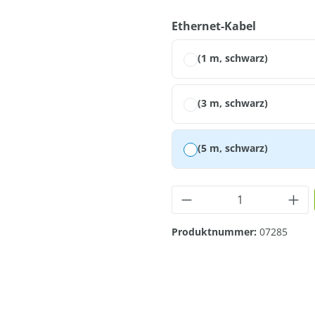
auswähle
Ethernet-Kabel
(1 m, schwarz)
(3 m, schwarz)
(5 m, schwarz)
Produkt Anzahl: G
Produktnummer:
07285