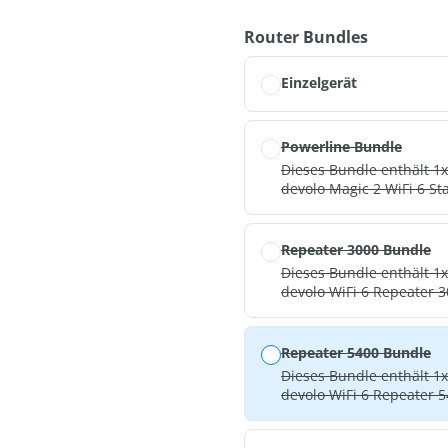
auswähl
Router Bundles
Einzelgerät
Powerline Bundle
Dieses Bundle enthält 1x
devolo Magic 2 WiF
Repeater 3000 Bundle
Dieses Bundle enthält 1x
devolo WiFi 6 Repeater 
Repeater 5400 Bundle
Dieses Bundle enthält 1x
devolo WiFi 6 Repeater 