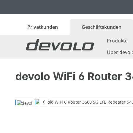
 Hauptinhalt springen
Zur Suche springen
Zur Hauptnavigation springen
Privatkunden
Geschäftskunden
Produkte
Über devol
devolo WiFi 6 Router 
Bildergalerie überspringen