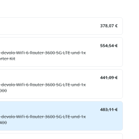
en
378,07 €
554,54 €
 devolo WiFi 6 Router 3600 5G LTE und 1x
i 6 Starter Kit
441,09 €
 devolo WiFi 6 Router 3600 5G LTE und 1x
3000
483,11 €
 devolo WiFi 6 Router 3600 5G LTE und 1x
5400