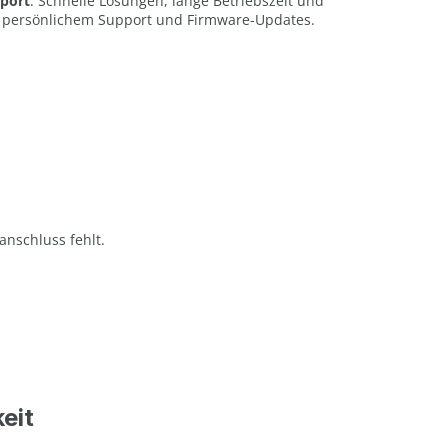
pport
: Schnelle Lösungen, lange Betriebszeit und
it persönlichem Support und Firmware-Updates.
anschluss fehlt.
eit