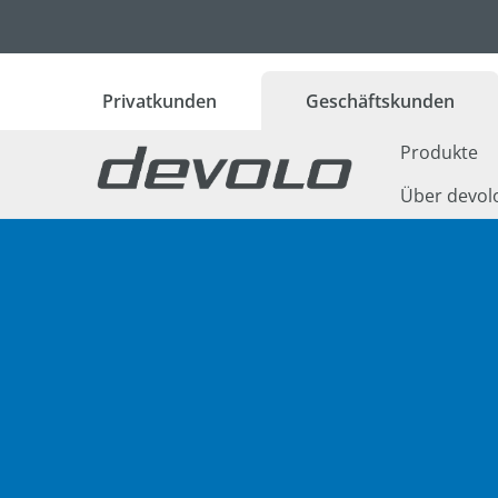
 Hauptinhalt springen
Zur Suche springen
Zur Hauptnavigation springen
Privatkunden
Geschäftskunden
Produkte
Über devol