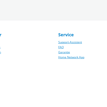
r
Service
Support-Assistent
s
FAQ
n
Garantie
Home Network App