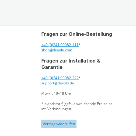
Fragen zur Online-Bestellung
+49 (0)241 99082-111
*
shop@devolo.com
Fragen zur Installation &
Garantie
+49 (0)241 99082-222
*
support@devolo.de
Mo–Fr, 10–18 Uhr
*Inlandstarif; ggfs. abweichende Preise bei
int. Verbindungen.
Vertrag widerrufen