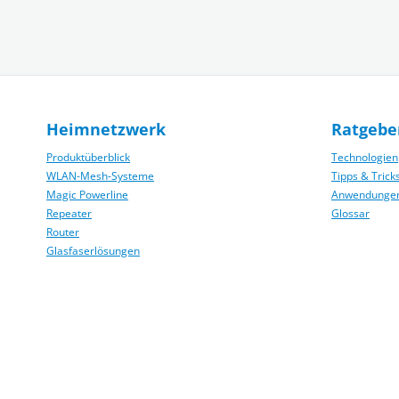
Heimnetzwerk
Ratgebe
Produktüberblick
Technologien
WLAN-Mesh-Systeme
Tipps & Trick
Magic Powerline
Anwendunge
Repeater
Glossar
Router
Glasfaserlösungen