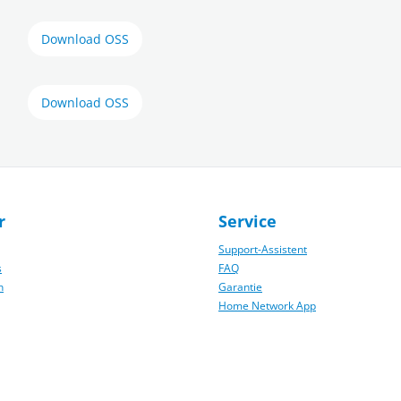
Download OSS
Download OSS
r
Service
Support-Assistent
s
FAQ
n
Garantie
Home Network App