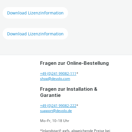
Download Lizenzinformation
Download Lizenzinformation
Fragen zur Online-Bestellung
+49 (0)241 99082-111
*
shop@devolo.com
Fragen zur Installation &
Garantie
+49 (0)241 99082-222
*
support@devolo.de
Mo–Fr, 10–18 Uhr
*Inlandstarif; ggfs. abweichende Preise bei