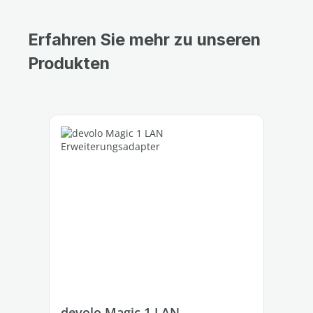
Erfahren Sie mehr zu unseren
Produkten
Produktgalerie überspringen
Rab
%
devolo Magic 1 LAN
de