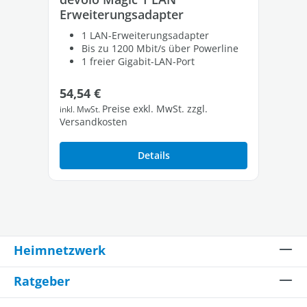
Erweiterungsadapter
Er
Se
1 LAN-Erweiterungsadapter
Bis zu 1200 Mbit/s über Powerline
1 freier Gigabit-LAN-Port
Regulärer Preis:
Ve
54,54 €
1.
Preise exkl. MwSt. zzgl.
inkl. MwSt.
inkl
Versandkosten
Ver
Details
Heimnetzwerk
Ratgeber