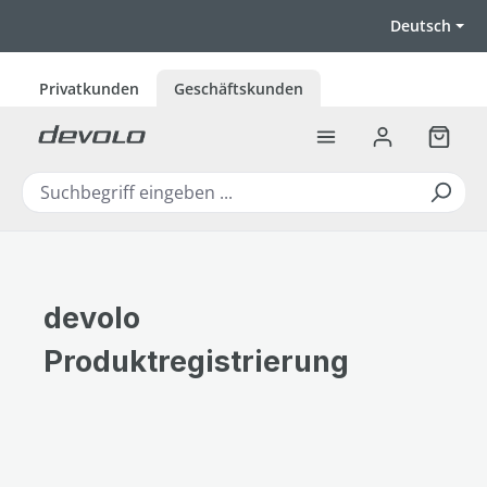
Zum Hauptinhalt springen
Deutsch
Privatkunden
Geschäftskunden
Warenk
devolo
Produktregistrierung