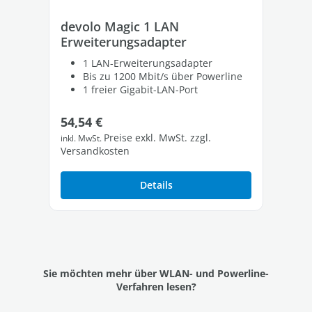
devolo Magic 1 LAN
de
Erweiterungsadapter
Er
Se
1 LAN-Erweiterungsadapter
Bis zu 1200 Mbit/s über Powerline
1 freier Gigabit-LAN-Port
Regulärer Preis:
Ve
54,54 €
1.
Preise exkl. MwSt. zzgl.
inkl. MwSt.
inkl
Versandkosten
Ver
Details
Sie möchten mehr über WLAN- und Powerline-
Verfahren lesen?