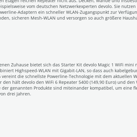
en Etagen reichen Repeater nicht aus. Decken, Wände und insb
beispielsweise vom deutschen Netzwerkexperten devolo. Sie nutzen
owerline-Adaptern ein schneller WLAN-Zugangspunkt zur Verfügu
en, sicheren Mesh-WLAN und versorgen so auch größere Haushalt
nen Zuhause bietet sich das Starter Kit devolo Magic 1 WiFi mini 
ombiniert Highspeed-WLAN mit Gigabit-LAN, so dass auch kabelgebu
6 vereint die schnellste Powerline-Technologie mit dem aktuellen 
r den hält devolo den WiFi 6 Repeater 5400 (149,90 Euro) und den W
le der genannten Produkte sind miteinander kompatibel, um eine f
on drei Jahren.