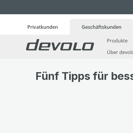
 Hauptinhalt springen
Zur Suche springen
Zur Hauptnavigation springen
Privatkunden
Geschäftskunden
Produkte
Über devol
Fünf Tipps für be