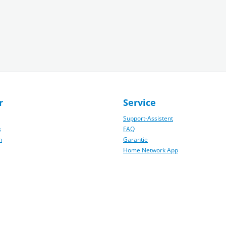
r
Service
Support-Assistent
s
FAQ
n
Garantie
Home Network App