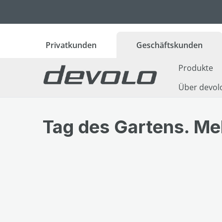
 Hauptinhalt springen
Zur Suche springen
Zur Hauptnavigation springen
Privatkunden
Geschäftskunden
Produkte
Über devol
Tag des Gartens. M