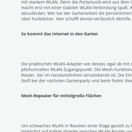
mit starkem WLAN. Denn die Partymusik wird aus dem In
macht erst mit einer stabilen WLAN-Verbindung Spaß. A
abzudecken. Wer bei der Gartenarbeit die persönlichen 
über Funklöcher. Hier schafft devolo verlässlich Abhilfe.
So kommt das Internet in den Garten
Die praktischen WLAN-Adapter von devolo, egal ob mit
pfeilschnellen WLAN-Zugangspunkt. Die Mesh-Funktional
Router, der im Handumdrehen einsatzbereit ist. Die Ei
läuft bei der nächsten Gartenparty und beim Public Vie
Mesh-Repeater für mittelgroße Flächen
Um schwaches WLAN in Räumen einer Etage gezielt zu bes
möglichst auf halber Strecke zwischen WLAN-Router und 