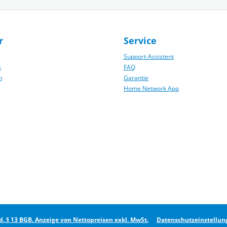
r
Service
Support-Assistent
s
FAQ
n
Garantie
Home Network App
 d. § 13 BGB. Anzeige von Nettopreisen exkl. MwSt.
Datenschutzeinstellun