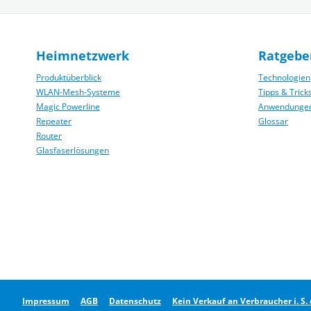
Heimnetzwerk
Ratgebe
Produktüberblick
Technologien
WLAN-Mesh-Systeme
Tipps & Trick
Magic Powerline
Anwendunge
Repeater
Glossar
Router
Glasfaserlösungen
Impressum
AGB
Datenschutz
Kein Verkauf an Verbraucher i. S.