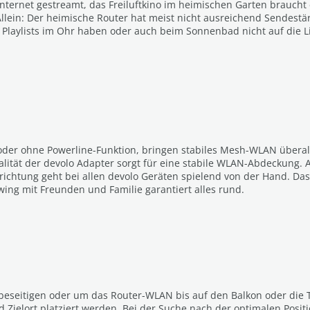
ternet gestreamt, das Freiluftkino im heimischen Garten braucht
llein: Der heimische Router hat meist nicht ausreichend Sendest
Playlists im Ohr haben oder auch beim Sonnenbad nicht auf die Lie
 oder ohne Powerline-Funktion, bringen stabiles Mesh-WLAN übera
ität der devolo Adapter sorgt für eine stabile WLAN-Abdeckung. A
nrichtung geht bei allen devolo Geräten spielend von der Hand. Da
wing mit Freunden und Familie garantiert alles rund.
eitigen oder um das Router-WLAN bis auf den Balkon oder die Terr
Zielort platziert werden. Bei der Suche nach der optimalen Positi