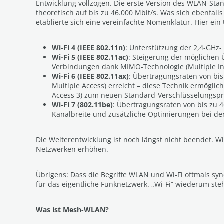
Entwicklung vollzogen. Die erste Version des WLAN-Stan
theoretisch auf bis zu 46.000 Mbit/s. Was sich ebenfal
etablierte sich eine vereinfachte Nomenklatur. Hier ein
Wi-Fi 4 (IEEE 802.11n)
: Unterstützung der 2,4-GHz-
Wi-Fi 5 (IEEE 802.11ac)
: Steigerung der möglichen
Verbindungen dank MIMO-Technologie (Multiple Inpu
Wi-Fi 6 (IEEE 802.11ax)
: Übertragungsraten von bis
Multiple Access) erreicht – diese Technik ermögl
Access 3) zum neuen Standard-Verschlüsselungspro
Wi-Fi 7 (802.11be)
: Übertragungsraten von bis zu 
Kanalbreite und zusätzliche Optimierungen bei 
Die Weiterentwicklung ist noch längst nicht beendet. Wi-F
Netzwerken erhöhen.
Übrigens: Dass die Begriffe WLAN und Wi-Fi oftmals sy
für das eigentliche Funknetzwerk. „Wi-Fi“ wiederum steht
Was ist Mesh-WLAN?