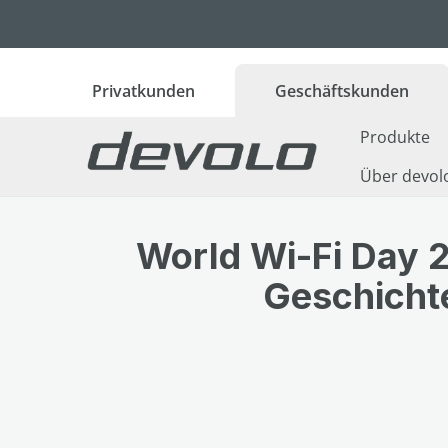
 Hauptinhalt springen
Zur Suche springen
Zur Hauptnavigation springen
Privatkunden
Geschäftskunden
Produkte
Über devol
World Wi-Fi Day 
Geschicht