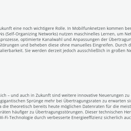
 Zukunft eine noch wichtigere Rolle. In Mobilfunknetzen kommen be
Ns (Self-Organizing Networks) nutzen maschinelles Lernen, um Ne
nsprozesse, optimierte Kanalwahl und Anpassungen der Übertragung
Störungen und beheben diese ohne manuelles Eingreifen. Durch d
alierbarkeit. Sie werden derzeit jedoch ausschließlich in großen N
sich – und auch in Zukunft sind weitere innovative Neuerungen zu 
ne gigantischen Sprünge mehr bei Übertragungsraten zu erwarten si
 da die theoretisch bereits heute möglichen Datenraten für die m
äten häufiger zu Übertragungsstörungen. Dieser technischen Her
-Fi-Technologie durch verbesserte Energieeffizienz sicherlich auch