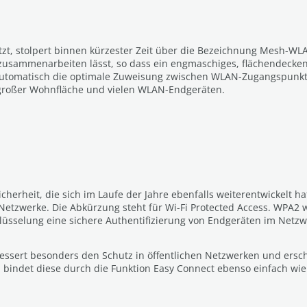
, stolpert binnen kürzester Zeit über die Bezeichnung Mesh-WLAN
usammenarbeiten lässt, so dass ein engmaschiges, flächendecken
automatisch die optimale Zuweisung zwischen WLAN-Zugangspunkte
 großer Wohnfläche und vielen WLAN-Endgeräten.
icherheit, die sich im Laufe der Jahre ebenfalls weiterentwickelt
etzwerke. Die Abkürzung steht für Wi-Fi Protected Access. WPA2 w
lüsselung eine sichere Authentifizierung von Endgeräten im Netzw
essert besonders den Schutz in öffentlichen Netzwerken und ersch
bindet diese durch die Funktion Easy Connect ebenso einfach wie 