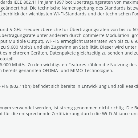
dards IEEE 802.11 im Jahr 1997 bot Übertragungsraten von maximal 
ls geändert hat: Die technische Namensgebung des Standards ist zw
 Überblick der wichtigsten Wi-Fi-Standards und der technischen For
 und 5-GHz-Frequenzbereiche für Übertragungsraten von bis zu 60
 Übertragungsrate unter anderem durch optimierte Modulation, grö
t Multiple Output). Wi-Fi 5 ermöglicht Datenraten von bis zu 6.9
 zu 9.600 Mbit/s und ein Zugewinn an Stabilität. Dieser wird un
icht es mehreren Geräten, Datenpakete gleichzeitig zu senden und
tokoll.
46.000 Mbit/s. Zu den wichtigsten Features zählen die Nutzung de
den bereits genannten OFDMA- und MIMO-Technologien.
i 8 (802.11bn) befindet sich bereits in Entwicklung und soll Reaktio
nonym verwendet werden, ist streng genommen nicht richtig. Die B
 für die entsprechende Zertifizierung durch die Wi-Fi Alliance und