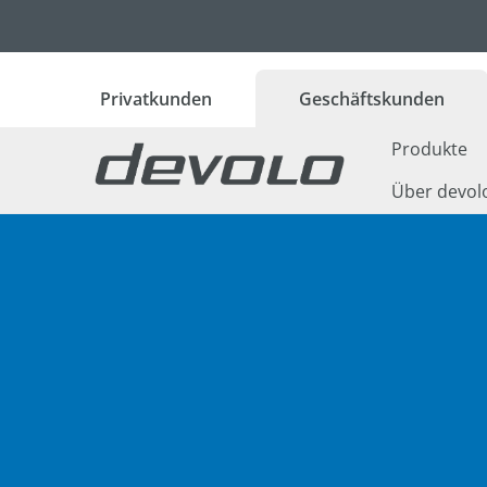
 Hauptinhalt springen
Zur Suche springen
Zur Hauptnavigation springen
Privatkunden
Geschäftskunden
Produkte
Über devol