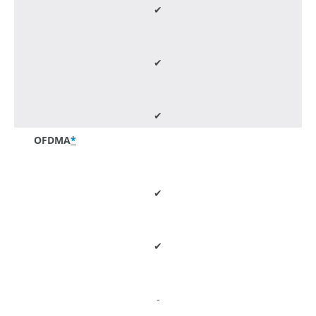
✔
✔
✔
OFDMA
*
✔
✔
-