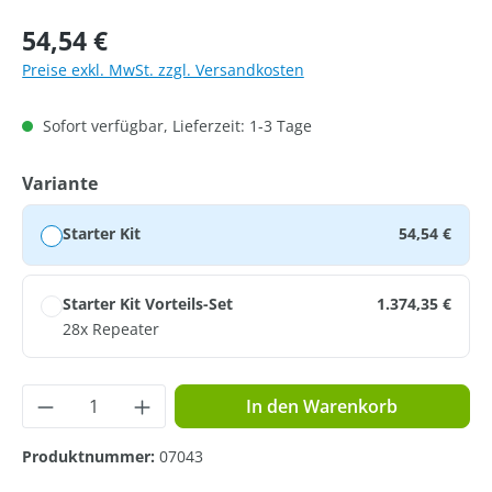
Regulärer Preis:
54,54 €
Preise exkl. MwSt. zzgl. Versandkosten
Sofort verfügbar, Lieferzeit: 1-3 Tage
auswählen
Variante
Starter Kit
54,54 €
Starter Kit Vorteils-Set
1.374,35 €
28x Repeater
Produkt Anzahl: Gib den gewünschten Wer
In den Warenkorb
Produktnummer:
07043