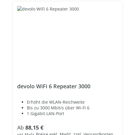
devolo WiFi 6 Repeater 3000
Erhöht die WLAN-Reichweite
Bis zu 3000 Mbit/s über Wi-Fi 6
1 Gigabit-LAN-Port
Regulärer Preis:
Ab
88,15 €
Preise exkl. MwSt. zzgl. Versandkosten
inkl. MwSt.