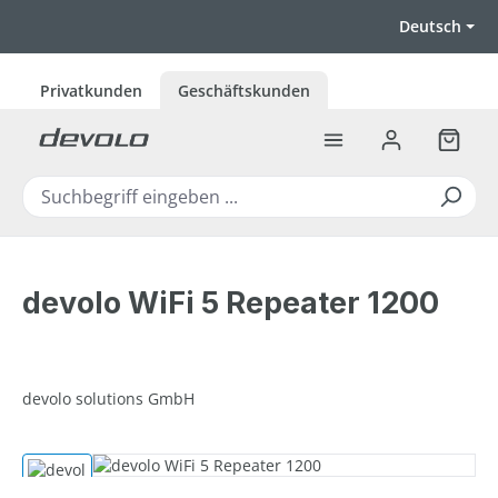
Zum Hauptinhalt springen
Deutsch
Privatkunden
Geschäftskunden
Warenk
devolo WiFi 5 Repeater 1200
devolo solutions GmbH
Bildergalerie überspringen