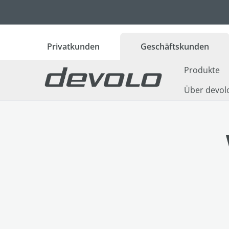
 Hauptinhalt springen
Zur Suche springen
Zur Hauptnavigation springen
Privatkunden
Geschäftskunden
Produkte
Über devol