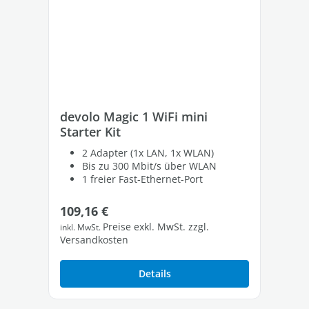
devolo Magic 1 WiFi mini
de
Starter Kit
St
2 Adapter (1x LAN, 1x WLAN)
Bis zu 300 Mbit/s über WLAN
1 freier Fast-Ethernet-Port
Regulärer Preis:
Re
109,16 €
23
Preise exkl. MwSt. zzgl.
inkl. MwSt.
inkl
Versandkosten
Ver
Details