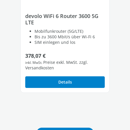
devolo WiFi 6 Router 3600 5G
de
LTE
LT
Mobilfunkrouter (5G/LTE)
Bis zu 3600 Mbit/s über Wi-Fi 6
SIM einlegen und los
Regulärer Preis:
Re
378,07 €
55
Preise exkl. MwSt. zzgl.
inkl. MwSt.
inkl
Versandkosten
Ver
Details