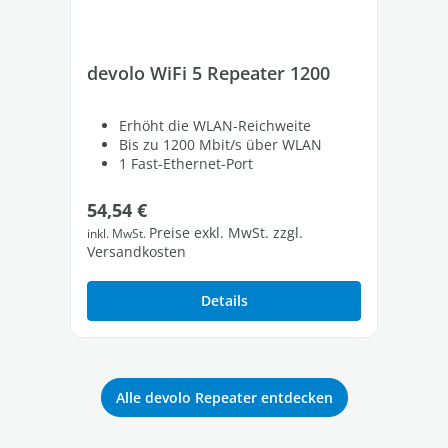
devolo WiFi 5 Repeater 1200
de
Erhöht die WLAN-Reichweite
Bis zu 1200 Mbit/s über WLAN
1 Fast-Ethernet-Port
Regulärer Preis:
Re
54,54 €
88
Preise exkl. MwSt. zzgl.
inkl. MwSt.
inkl
Versandkosten
Ver
Details
Alle devolo Repeater entdecken